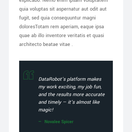
explicabo. Nemo enim ipsam voluptatem
quia voluptas sit aspernatur aut odit aut
fugit, sed quia consequuntur magni
doloresTotam rem aperiam, eaque ipsa
quae ab illo inventore veritatis et quasi
architecto beatae vitae .
DataRobot’s platform makes
my work exciting, my job fun,
and the results more accurate
and timely — it’s almost like
magic!
Novalee Spicer