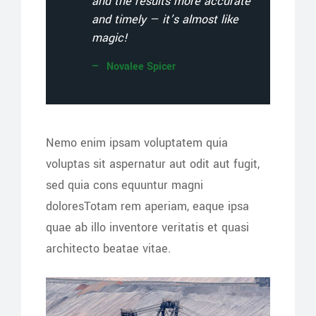
and the results more accurate
and timely — it’s almost like
magic!
Novalee Spicer
Nemo enim ipsam voluptatem quia
voluptas sit aspernatur aut odit aut fugit,
sed quia cons equuntur magni
doloresTotam rem aperiam, eaque ipsa
quae ab illo inventore veritatis et quasi
architecto beatae vitae.